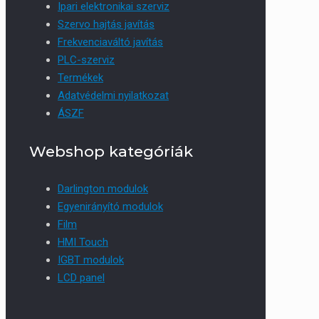
Ipari elektronikai szerviz
Szervo hajtás javítás
Frekvenciaváltó javítás
PLC-szerviz
Termékek
Adatvédelmi nyilatkozat
ÁSZF
Webshop kategóriák
Darlington modulok
Egyenirányító modulok
Film
HMI Touch
IGBT modulok
LCD panel