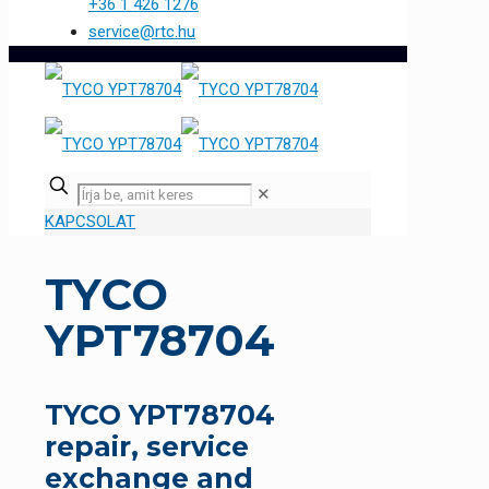
+36 1 426 1276
service@rtc.hu
✕
KAPCSOLAT
TYCO
YPT78704
TYCO YPT78704
repair, service
exchange and