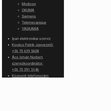
Modicon
OKUMA
Siemens
Telemecanique
YASKAWA
Ipari elektronikai szerviz
Kovács Patrik, ügyvezető:
+36 70 639 5608
Ács István Norbert,
szervizkoordinátor:
+36 70 391 5146
Központi telefonszám:
+36 1 426 1276
service@rtc.hu
✕
Kosár