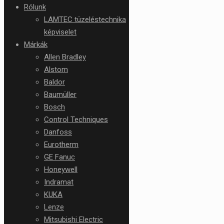
Rólunk
LAMTEC tüzeléstechnika
képviselet
Márkák
Allen Bradley
Alstom
Baldor
Baumüller
Bosch
Control Techniques
Danfoss
Eurotherm
GE Fanuc
Honeywell
Indramat
KUKA
Lenze
Mitsubishi Electric