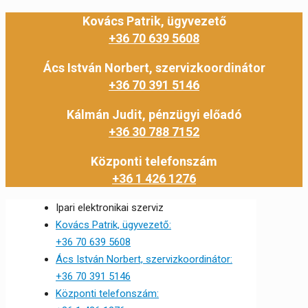
Kovács Patrik, ügyvezető
+36 70 639 5608
Ács István Norbert, szervizkoordinátor
+36 70 391 5146
Kálmán Judit, pénzügyi előadó
+36 30 788 7152
Központi telefonszám
+36 1 426 1276
Ipari elektronikai szerviz
Kovács Patrik, ügyvezető:
+36 70 639 5608
Ács István Norbert, szervizkoordinátor:
+36 70 391 5146
Központi telefonszám: