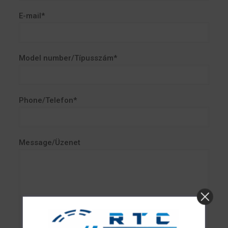
E-mail*
Model number/Típusszám*
Phone/Telefon*
Message/Üzenet