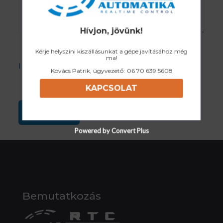
Hívjon, jövünk!
Kérje helyszíni kiszállásunkat a gépe javításához még
ma!
I accept the Privacy Policy
Kovács Patrik, ügyvezető:
06 70 639 5608
KAPCSOLAT
Powered by Convert Plus
Bemutatkozás