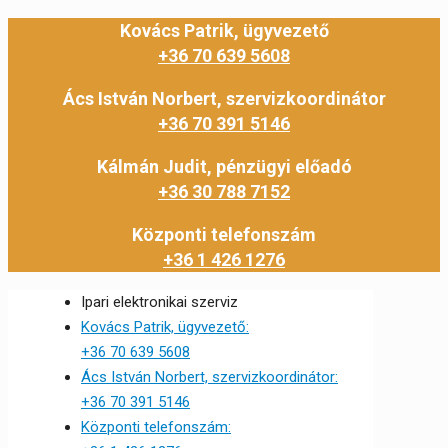
Kovács Patrik, ügyvezető
+36 70 639 5608
Ács István Norbert, szervizkoordinátor
+36 70 391 5146
Kálmán Judit, pénzügyi előadó
+36 30 788 7152
Központi telefonszám
+36 1 426 1276
Ipari elektronikai szerviz
Kovács Patrik, ügyvezető:
+36 70 639 5608
Ács István Norbert, szervizkoordinátor:
+36 70 391 5146
Központi telefonszám: