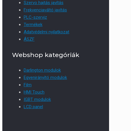
Szervo hajtás javítás
Frekvenciaváltó javítás
PLC-szerviz
Termékek
Adatvédelmi nyilatkozat
ÁSZF
Webshop kategóriák
Darlington modulok
Egyenirányító modulok
Film
HMI Touch
IGBT modulok
LCD panel