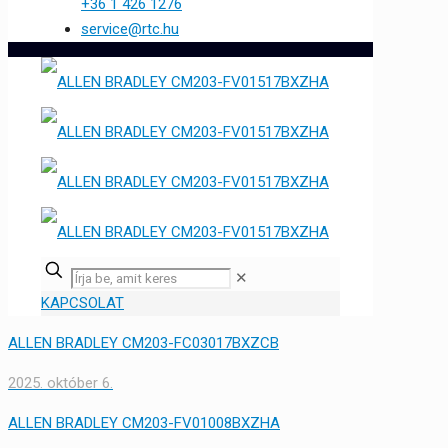
+36 1 426 1276
service@rtc.hu
✕
KAPCSOLAT
ALLEN BRADLEY CM203-FC03017BXZCB
2025. október 6.
ALLEN BRADLEY CM203-FV01008BXZHA