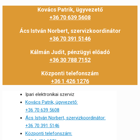
Kovács Patrik, ügyvezető
+36 70 639 5608
Ács István Norbert, szervizkoordinátor
+36 70 391 5146
Kálmán Judit, pénzügyi előadó
+36 30 788 7152
Központi telefonszám
+36 1 426 1276
Ipari elektronikai szerviz
Kovács Patrik, ügyvezető:
+36 70 639 5608
Ács István Norbert, szervizkoordinátor:
+36 70 391 5146
Központi telefonszám: