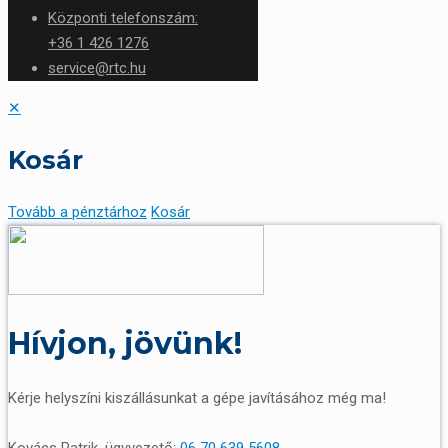
Központi telefonszám:
+36 1 426 1276
service@rtc.hu
✕
Kosár
Tovább a pénztárhoz
Kosár
Hívjon, jövünk!
Kérje helyszíni kiszállásunkat a gépe javításához még ma!