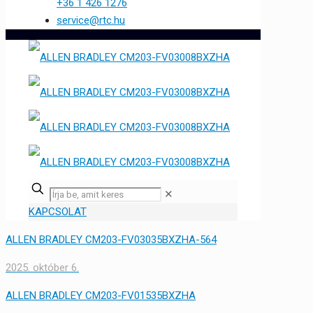
+36 1 426 1276
service@rtc.hu
✕
KAPCSOLAT
ALLEN BRADLEY CM203-FV03035BXZHA-564
2025. október 6.
ALLEN BRADLEY CM203-FV01535BXZHA