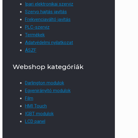
Ipari elektronikai szerviz
Szervo hajtás javítás
Frekvenciaváltó javítás
PLC-szerviz
Termékek
Adatvédelmi nyilatkozat
ÁSZF
Webshop kategóriák
Darlington modulok
Egyenirányító modulok
Film
HMI Touch
IGBT modulok
LCD panel