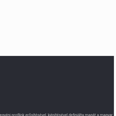
yéni profilok erősítésével, kiépítésével definiálta magát a magyar