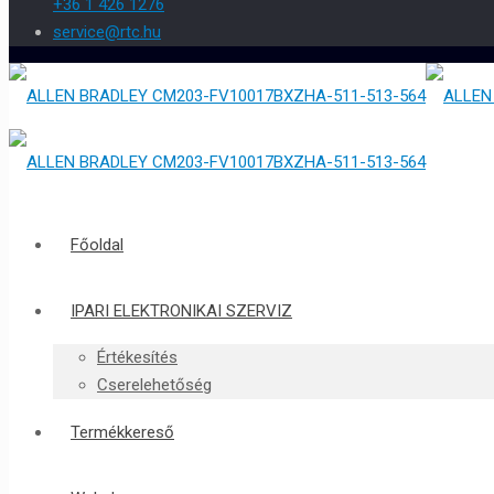
+36 1 426 1276
service@rtc.hu
Főoldal
IPARI ELEKTRONIKAI SZERVIZ
Értékesítés
Cserelehetőség
Termékkereső