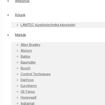
Webshop
Rólunk
LAMTEC tüzeléstechnika képviselet
Márkák
Allen Bradley
Alstom
Baldor
Baumüller
Bosch
Control Techniques
Danfoss
Eurotherm
GE Fanuc
Honeywell
Indramat