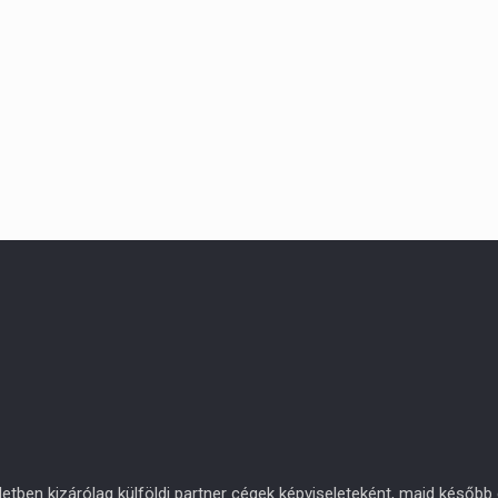
en kizárólag külföldi partner cégek képviseleteként, majd később eg