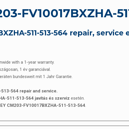
3-FV10017BXZHA-511
HA-511-513-564 repair, service 
onwide with a 1-year warranty.
rszágosan, 1 év garanciával.
Geräten bundesweit mit 1 Jahr Garantie.
3-564 repair and service.
511-513-564 javítás és szerviz
esetén.
EY CM203-FV10017BXZHA-511-513-564
.