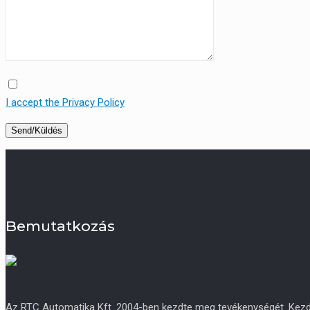
I accept the Privacy Policy
Bemutatkozás
Az RTC Automatika Kft. 2004-ben kezdte meg tevékenységét. Kezdetb