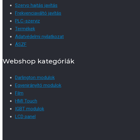
Szervo hajtás javítás
Frekvenciaváltó javítás
PLC-szerviz
Termékek
Adatvédelmi nyilatkozat
ÁSZF
Webshop kategóriák
Darlington modulok
Egyenirányító modulok
Film
HMI Touch
IGBT modulok
LCD panel