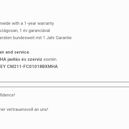
onwide with a 1-year warranty.
rszágosan, 1 év garanciával.
Geräten bundesweit mit 1 Jahr Garantie.
 and service.
javítás és szerviz
esetén.
LEY CM211-FC01018BXMHA
.
fidence!
er vertrauensvoll an uns!