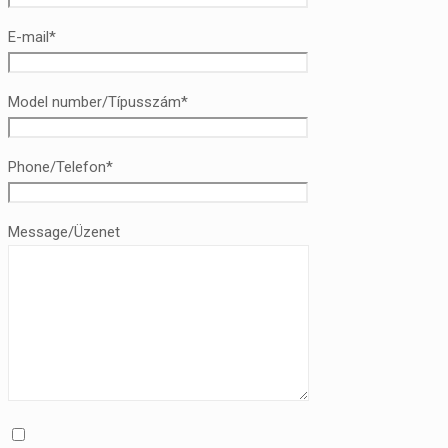
E-mail*
Model number/Típusszám*
Phone/Telefon*
Message/Üzenet