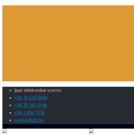
Ipari elektronikai szerviz
+36 70 639 5608
+36 70 391 5146
+36 1 426 1276
service@rtc.hu