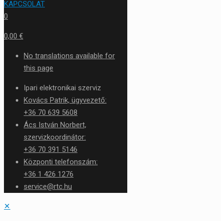
KAPCSOLAT
0
0,00 €
No translations available for
this page
Ipari elektronikai szerviz
Kovács Patrik, ügyvezető:
+36 70 639 5608
Ács István Norbert,
szervizkoordinátor:
+36 70 391 5146
Központi telefonszám:
+36 1 426 1276
service@rtc.hu
✕