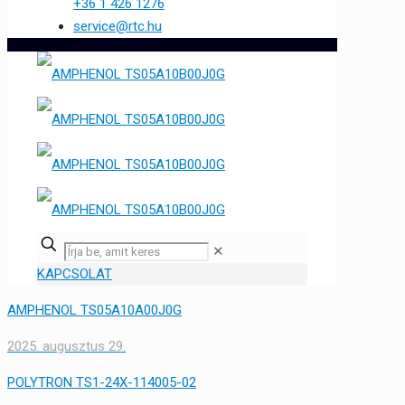
+36 1 426 1276
service@rtc.hu
✕
KAPCSOLAT
AMPHENOL TS05A10A00J0G
2025. augusztus 29.
POLYTRON TS1-24X-114005-02