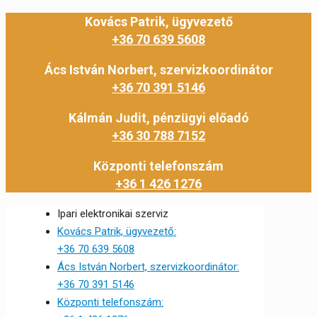
Kovács Patrik, ügyvezető
+36 70 639 5608
Ács István Norbert, szervizkoordinátor
+36 70 391 5146
Kálmán Judit, pénzügyi előadó
+36 30 788 7152
Központi telefonszám
+36 1 426 1276
Ipari elektronikai szerviz
Kovács Patrik, ügyvezető:
+36 70 639 5608
Ács István Norbert, szervizkoordinátor:
+36 70 391 5146
Központi telefonszám: