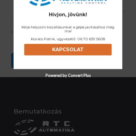
Hívjon, jövünk!
Kérje helyszíni kiszállásunkat a gépe javításához még
ma!
I accept the Privacy Policy
Kovács Patrik, ügyvezető:
06 70 639 5608
KAPCSOLAT
Powered by Convert Plus
Bemutatkozás