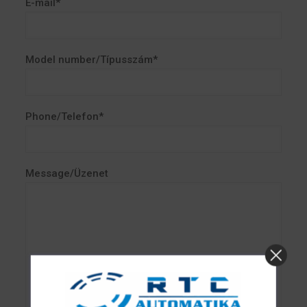
E-mail*
Model number/Típusszám*
Phone/Telefon*
Message/Üzenet