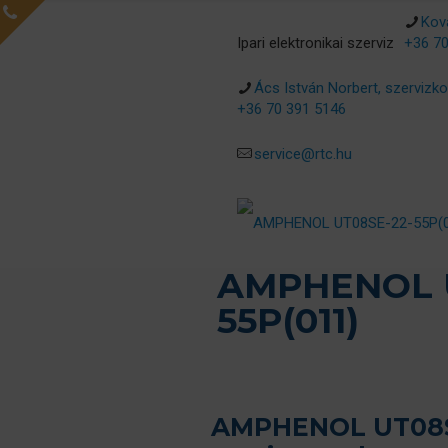
Ková
Ipari elektronikai szerviz
+36 70
Ács István Norbert, szervizko
+36 70 391 5146
service@rtc.hu
AMPHENOL U
55P(011)
AMPHENOL UT08SE-