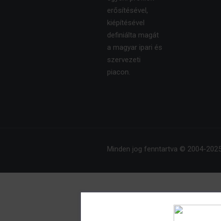
erősítésével,
kiépítésével
definiálta magát
a magyar ipari és
szervezeti
piacon.
Minden jog fenntartva © 2004-2025