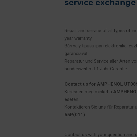
service exchange
Repair and service of all types of in
year warranty.
Bármely típusú ipari elektronikai es
garanciával.
Reparatur und Service aller Arten vo
bundesweit mit 1 Jahr Garantie.
Contact us for AMPHENOL UT08SE
Keressen meg minket a
AMPHENOL 
esetén.
Kontaktieren Sie uns für Reparatur 
55P(011)
.
Contact us with your question and 