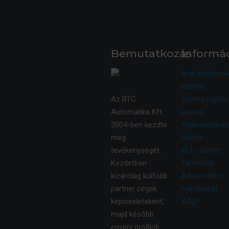
Bemutatkozás
Informá
Ipari elektroni
szerviz
Az RTC
Szervo hajtás
Automatika Kft.
javítás
2004-ben kezdte
Frekvenciavál
meg
javítás
tevékenységét.
PLC-szerviz
Kezdetben
Termékek
kizárólag külföldi
Adatvédelmi
partner cégek
nyilatkozat
képviseleteként,
ÁSZF
majd később
egyéni profilok