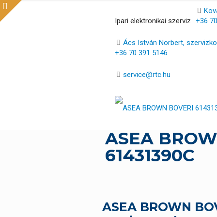
Ková
Ipari elektronikai szerviz
+36 70
Ács István Norbert, szervizko
+36 70 391 5146
service@rtc.hu
ASEA BROW
61431390C
ASEA BROWN BOVE