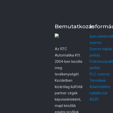
Bemutatkozás
Informá
Ipari elektroni
szerviz
Az RTC
Szervo hajtás
Automatika Kft.
javítás
2004-ben kezdte
Frekvenciavál
meg
javítás
tevékenységét.
PLC-szerviz
Kezdetben
Termékek
kizárólag külföldi
Adatvédelmi
partner cégek
nyilatkozat
képviseleteként,
ÁSZF
majd később
egyéni profilok