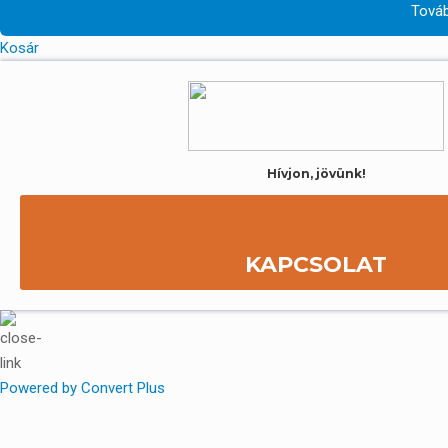
Továb
Kosár
Hívjon, jövünk!
Kérje helyszíni kiszállásunkat a gépe javítás
Kovács Patrik, ügyvezető:
06 70 639 5
KAPCSOLAT
Powered by Convert Plus