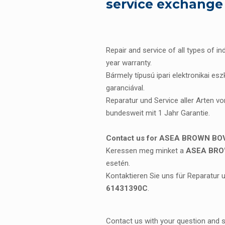
service exchange
Repair and service of all types of in
year warranty.
Bármely típusú ipari elektronikai es
garanciával.
Reparatur und Service aller Arten vo
bundesweit mit 1 Jahr Garantie.
Contact us for ASEA BROWN BOVE
Keressen meg minket a
ASEA BROW
esetén.
Kontaktieren Sie uns für Reparatur 
61431390C
.
Contact us with your question and 