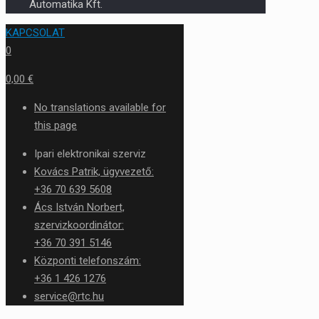
Automatika Kft.
KAPCSOLAT
0
0,00 €
No translations available for
this page
Ipari elektronikai szerviz
Kovács Patrik, ügyvezető:
+36 70 639 5608
Ács István Norbert,
szervizkoordinátor:
+36 70 391 5146
Központi telefonszám:
+36 1 426 1276
service@rtc.hu