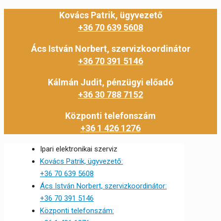
Kovács Patrik, ügyvezető
+36 70 639 5608
Ács István Norbert, szervizkoordinátor
+36 70 391 5146
Kálmán Judit, pénzügyi előadó
+36 30 788 7152
Központi telefonszám
+36 1 426 1276
Ipari elektronikai szerviz
Kovács Patrik, ügyvezető:
+36 70 639 5608
Ács István Norbert, szervizkoordinátor:
+36 70 391 5146
Központi telefonszám: