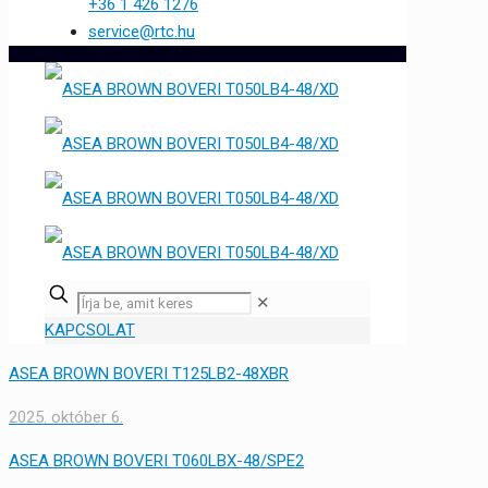
+36 1 426 1276
service@rtc.hu
✕
KAPCSOLAT
ASEA BROWN BOVERI T125LB2-48XBR
2025. október 6.
ASEA BROWN BOVERI T060LBX-48/SPE2