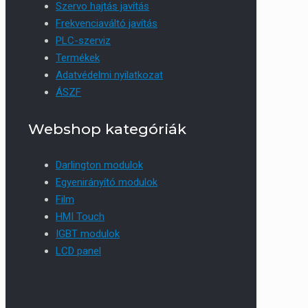
Szervo hajtás javítás
Frekvenciaváltó javítás
PLC-szerviz
Termékek
Adatvédelmi nyilatkozat
ÁSZF
Webshop kategóriák
Darlington modulok
Egyenirányító modulok
Film
HMI Touch
IGBT modulok
LCD panel