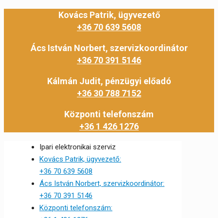
Kovács Patrik, ügyvezető
+36 70 639 5608
Ács István Norbert, szervizkoordinátor
+36 70 391 5146
Kálmán Judit, pénzügyi előadó
+36 30 788 7152
Központi telefonszám
+36 1 426 1276
Ipari elektronikai szerviz
Kovács Patrik, ügyvezető:
+36 70 639 5608
Ács István Norbert, szervizkoordinátor:
+36 70 391 5146
Központi telefonszám: