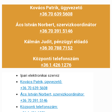
Kovács Patrik, ügyvezető
+36 70 639 5608
Ács István Norbert, szervizkoordinátor
+36 70 391 5146
Kálmán Judit, pénzügyi előadó
+36 30 788 7152
Központi telefonszám
+36 1 426 1276
Ipari elektronikai szerviz
Kovács Patrik, ügyvezető:
+36 70 639 5608
Ács István Norbert, szervizkoordinátor:
+36 70 391 5146
Központi telefonszám: