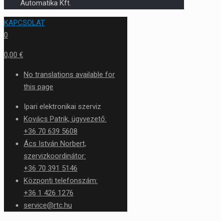
Automatika Kft.
KAPCSOLAT
0
0,00 €
No translations available for
this page
Ipari elektronikai szerviz
Kovács Patrik, ügyvezető:
+36 70 639 5608
Ács István Norbert,
szervizkoordinátor:
+36 70 391 5146
Központi telefonszám:
+36 1 426 1276
service@rtc.hu