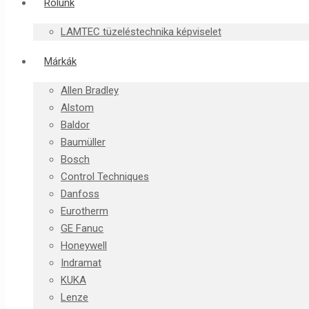
Rólunk
LAMTEC tüzeléstechnika képviselet
Márkák
Allen Bradley
Alstom
Baldor
Baumüller
Bosch
Control Techniques
Danfoss
Eurotherm
GE Fanuc
Honeywell
Indramat
KUKA
Lenze