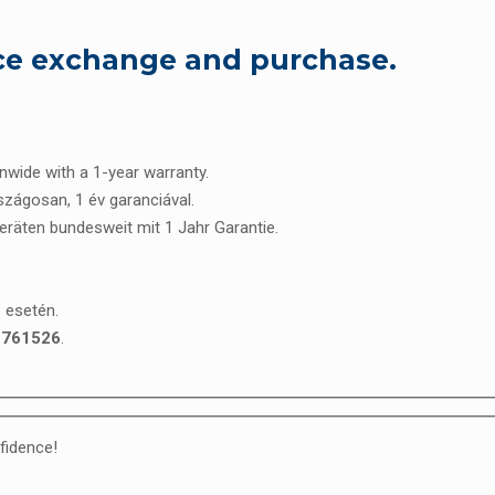
ice exchange and purchase.
onwide with a 1-year warranty.
rszágosan, 1 év garanciával.
Geräten bundesweit mit 1 Jahr Garantie.
z
esetén.
2761526
.
fidence!