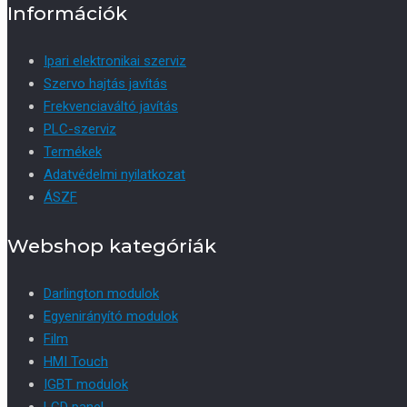
Információk
Ipari elektronikai szerviz
Szervo hajtás javítás
Frekvenciaváltó javítás
PLC-szerviz
Termékek
Adatvédelmi nyilatkozat
ÁSZF
Webshop kategóriák
Darlington modulok
Egyenirányító modulok
Film
HMI Touch
IGBT modulok
LCD panel