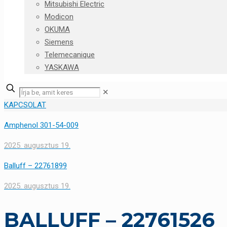
Mitsubishi Electric
Modicon
OKUMA
Siemens
Telemecanique
YASKAWA
✕
KAPCSOLAT
Amphenol 301-54-009
2025. augusztus 19.
Balluff – 22761899
2025. augusztus 19.
BALLUFF – 22761526