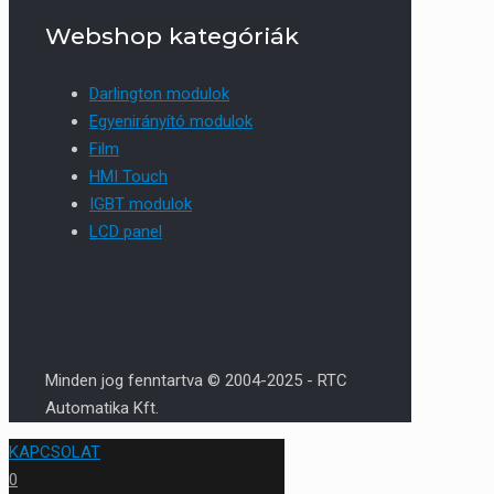
Webshop kategóriák
Darlington modulok
Egyenirányító modulok
Film
HMI Touch
IGBT modulok
LCD panel
Minden jog fenntartva © 2004-2025 - RTC
Automatika Kft.
KAPCSOLAT
0