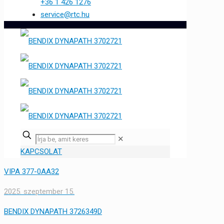
+36 1 426 1276
service@rtc.hu
✕
KAPCSOLAT
VIPA 377-0AA32
2025. szeptember 15.
BENDIX DYNAPATH 3726349D