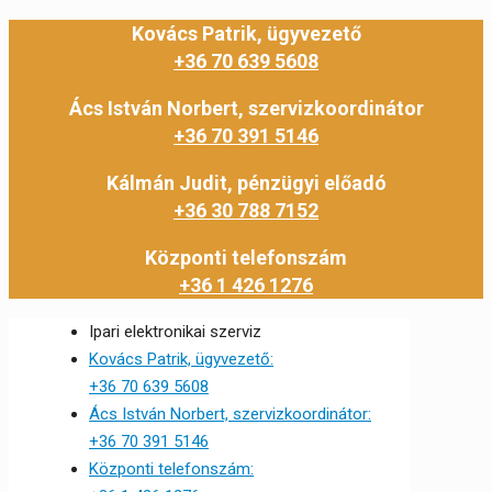
Kovács Patrik, ügyvezető
+36 70 639 5608
Ács István Norbert, szervizkoordinátor
+36 70 391 5146
Kálmán Judit, pénzügyi előadó
+36 30 788 7152
Központi telefonszám
+36 1 426 1276
Ipari elektronikai szerviz
Kovács Patrik, ügyvezető:
+36 70 639 5608
Ács István Norbert, szervizkoordinátor:
+36 70 391 5146
Központi telefonszám: