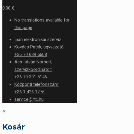
0,00 €
No translations available for
this page
Ipari elektronikai szerviz
Kovács Patrik, ügyvezető:
+36 70 639 5608
Ács István Norbert,
szervizkoordinátor:
+36 70 391 5146
Központi telefonszám:
+36 1 426 1276
service@rtc.hu
✕
Kosár