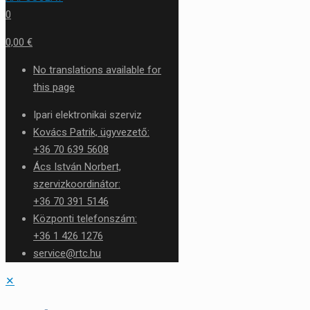
0
0,00 €
No translations available for
this page
Ipari elektronikai szerviz
Kovács Patrik, ügyvezető:
+36 70 639 5608
Ács István Norbert,
szervizkoordinátor:
+36 70 391 5146
Központi telefonszám:
+36 1 426 1276
service@rtc.hu
✕