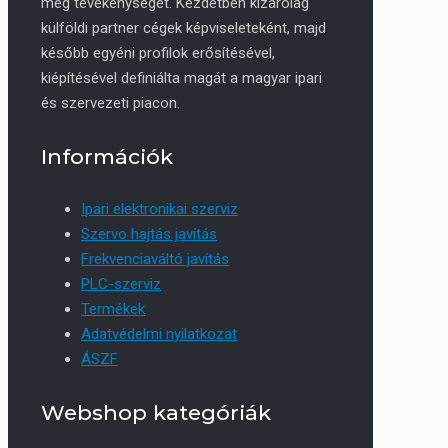
meg tevékenységét. Kezdetben kizárólag
külföldi partner cégek képviseleteként, majd
később egyéni profilok erősítésével,
kiépítésével definiálta magát a magyar ipari
és szervezeti piacon.
Információk
Ipari elektronikai szerviz
Szervo hajtás javítás
Frekvenciaváltó javítás
PLC-szerviz
Termékek
Adatvédelmi nyilatkozat
ÁSZF
Webshop kategóriák