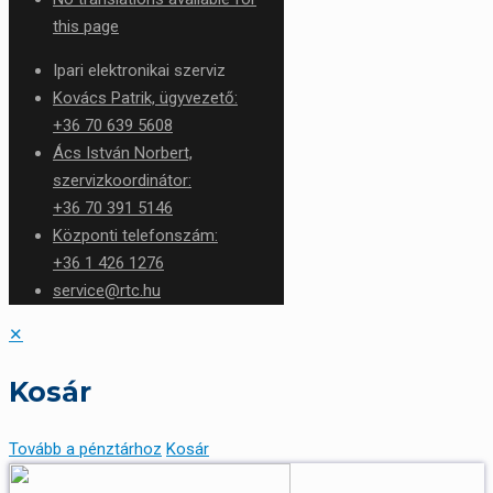
this page
Ipari elektronikai szerviz
Kovács Patrik, ügyvezető:
+36 70 639 5608
Ács István Norbert,
szervizkoordinátor:
+36 70 391 5146
Központi telefonszám:
+36 1 426 1276
service@rtc.hu
✕
Kosár
Tovább a pénztárhoz
Kosár