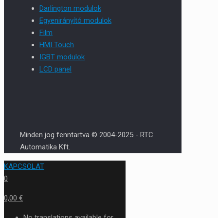
Darlington modulok
Egyenirányító modulok
Film
HMI Touch
IGBT modulok
LCD panel
Minden jog fenntartva © 2004-2025 - RTC
Automatika Kft.
KAPCSOLAT
0
0,00 €
No translations available for