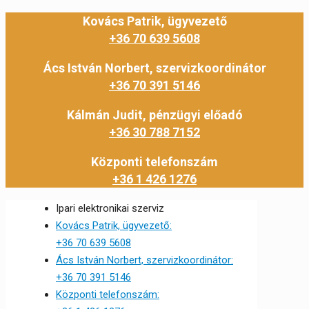
Kovács Patrik, ügyvezető
+36 70 639 5608
Ács István Norbert, szervizkoordinátor
+36 70 391 5146
Kálmán Judit, pénzügyi előadó
+36 30 788 7152
Központi telefonszám
+36 1 426 1276
Ipari elektronikai szerviz
Kovács Patrik, ügyvezető:
+36 70 639 5608
Ács István Norbert, szervizkoordinátor:
+36 70 391 5146
Központi telefonszám: