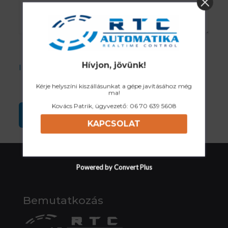
Hívjon, jövünk!
I accept the Privacy Policy
Kérje helyszíni kiszállásunkat a gépe javításához még
ma!
Kovács Patrik, ügyvezető:
06 70 639 5608
KAPCSOLAT
Powered by Convert Plus
Bemutatkozás