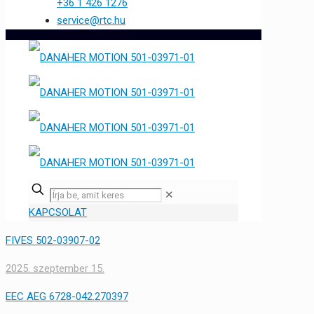
+36 1 426 1276
service@rtc.hu
✕
KAPCSOLAT
FIVES 502-03907-02
2025. szeptember 15.
EEC AEG 6728-042.270397