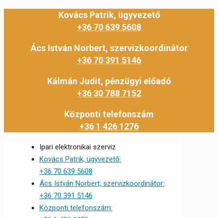
Kovács Patrik, ügyvezető
+36 70 639 5608
Ács István Norbert, szervizkoordinátor
+36 70 391 5146
Kálmán Judit, pénzügyi előadó
+36 30 788 7152
Központi telefonszám
+36 1 426 1276
Ipari elektronikai szerviz
Kovács Patrik, ügyvezető:
+36 70 639 5608
Ács István Norbert, szervizkoordinátor:
+36 70 391 5146
Központi telefonszám: