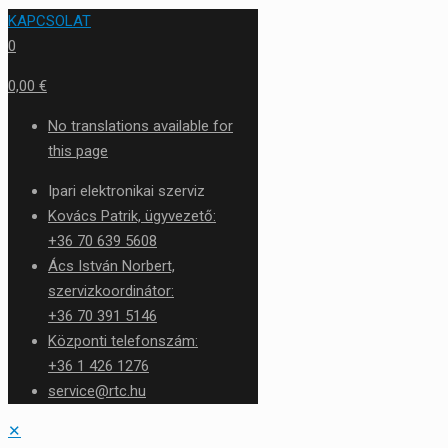
KAPCSOLAT
0
0,00 €
No translations available for
this page
Ipari elektronikai szerviz
Kovács Patrik, ügyvezető:
+36 70 639 5608
Ács István Norbert,
szervizkoordinátor:
+36 70 391 5146
Központi telefonszám:
+36 1 426 1276
service@rtc.hu
✕