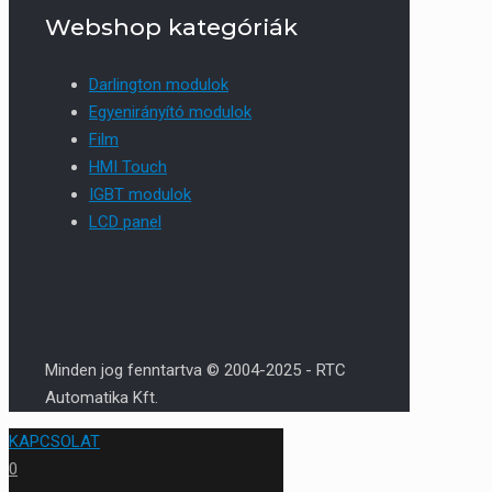
Webshop kategóriák
Darlington modulok
Egyenirányító modulok
Film
HMI Touch
IGBT modulok
LCD panel
Minden jog fenntartva © 2004-2025 - RTC
Automatika Kft.
KAPCSOLAT
0