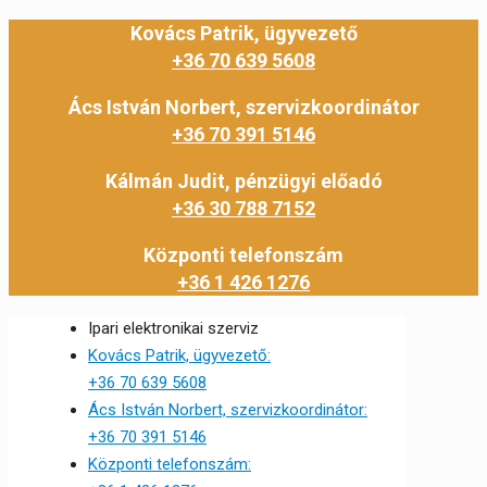
Kovács Patrik, ügyvezető
+36 70 639 5608
Ács István Norbert, szervizkoordinátor
+36 70 391 5146
Kálmán Judit, pénzügyi előadó
+36 30 788 7152
Központi telefonszám
+36 1 426 1276
Ipari elektronikai szerviz
Kovács Patrik, ügyvezető:
+36 70 639 5608
Ács István Norbert, szervizkoordinátor:
+36 70 391 5146
Központi telefonszám: