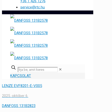
+36 1 426 1276
service@rtc.hu
✕
KAPCSOLAT
LENZE EVF8201-E-V005
2025. október 6.
DANFOSS 131B2823