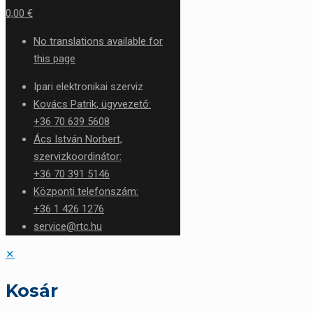
0,00 €
No translations available for
this page
Ipari elektronikai szerviz
Kovács Patrik, ügyvezető:
+36 70 639 5608
Ács István Norbert,
szervizkoordinátor:
+36 70 391 5146
Központi telefonszám:
+36 1 426 1276
service@rtc.hu
✕
Kosár