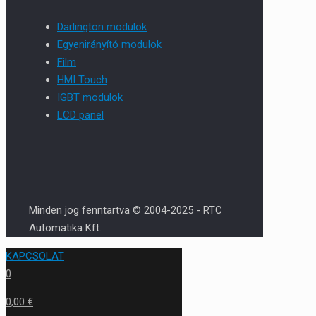
Darlington modulok
Egyenirányító modulok
Film
HMI Touch
IGBT modulok
LCD panel
Minden jog fenntartva © 2004-2025 - RTC
Automatika Kft.
KAPCSOLAT
0
0,00 €