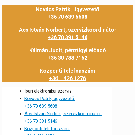
Kovács Patrik, ügyvezető
+36 70 639 5608
Ács István Norbert, szervizkoordinátor
+36 70 391 5146
Kálmán Judit, pénzügyi előadó
+36 30 788 7152
Központi telefonszám
+36 1 426 1276
Ipari elektronikai szerviz
Kovács Patrik, ügyvezető:
+36 70 639 5608
Ács István Norbert, szervizkoordinátor:
+36 70 391 5146
Központi telefonszám: