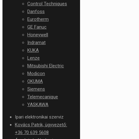
Control Techniques
Danfoss
Eurotherm
GE Fanuc
Honeywell
Indramat
KUKA
Lenze
Mitsubishi Electric
Modicon
OKUMA
Siemens
Telemecanique
YASKAWA
Ipari elektronikai szerviz
Kovács Patrik, ügyvezető:
+36 70 639 5608