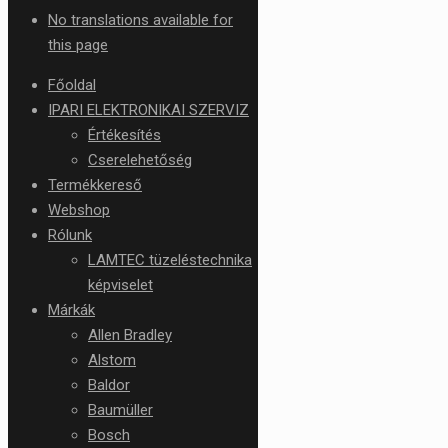
No translations available for
this page
Főoldal
IPARI ELEKTRONIKAI SZERVIZ
Értékesítés
Cserelehetőség
Termékkereső
Webshop
Rólunk
LAMTEC tüzeléstechnika
képviselet
Márkák
Allen Bradley
Alstom
Baldor
Baumüller
Bosch