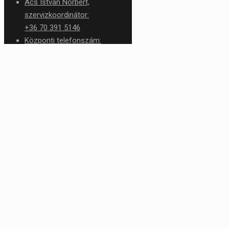
Ács István Norbert,
szervizkoordinátor:
+36 70 391 5146
Központi telefonszám:
+36 1 426 1276
service@rtc.hu
✕
Kosár
Tovább a pénztárhoz
Kosár
Hívjon, jövünk!