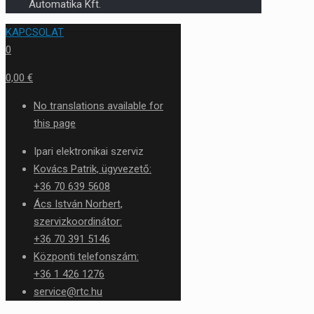
Automatika Kft.
KAPCSOLAT
0
0,00 €
No translations available for
this page
Ipari elektronikai szerviz
Kovács Patrik, ügyvezető:
+36 70 639 5608
Ács István Norbert,
szervizkoordinátor:
+36 70 391 5146
Központi telefonszám:
+36 1 426 1276
service@rtc.hu