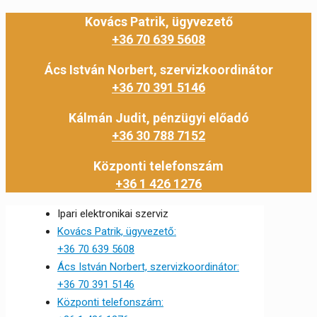
Kovács Patrik, ügyvezető
+36 70 639 5608
Ács István Norbert, szervizkoordinátor
+36 70 391 5146
Kálmán Judit, pénzügyi előadó
+36 30 788 7152
Központi telefonszám
+36 1 426 1276
Ipari elektronikai szerviz
Kovács Patrik, ügyvezető:
+36 70 639 5608
Ács István Norbert, szervizkoordinátor:
+36 70 391 5146
Központi telefonszám: