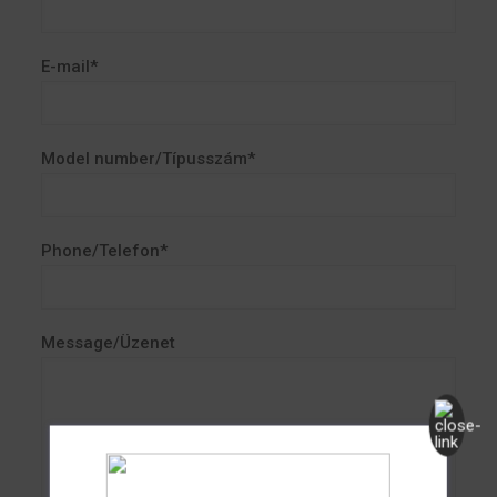
E-mail*
Model number/Típusszám*
Phone/Telefon*
Message/Üzenet