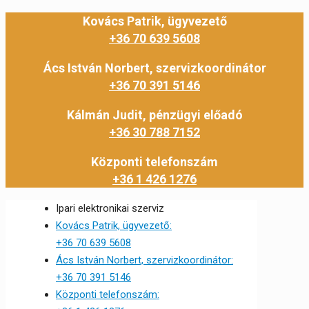
Kovács Patrik, ügyvezető
+36 70 639 5608
Ács István Norbert, szervizkoordinátor
+36 70 391 5146
Kálmán Judit, pénzügyi előadó
+36 30 788 7152
Központi telefonszám
+36 1 426 1276
Ipari elektronikai szerviz
Kovács Patrik, ügyvezető:
+36 70 639 5608
Ács István Norbert, szervizkoordinátor:
+36 70 391 5146
Központi telefonszám: