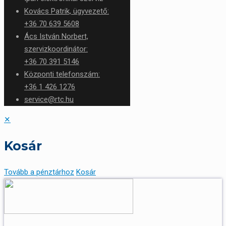
Kovács Patrik, ügyvezető:
+36 70 639 5608
Ács István Norbert,
szervizkoordinátor:
+36 70 391 5146
Központi telefonszám:
+36 1 426 1276
service@rtc.hu
✕
Kosár
Tovább a pénztárhoz
Kosár