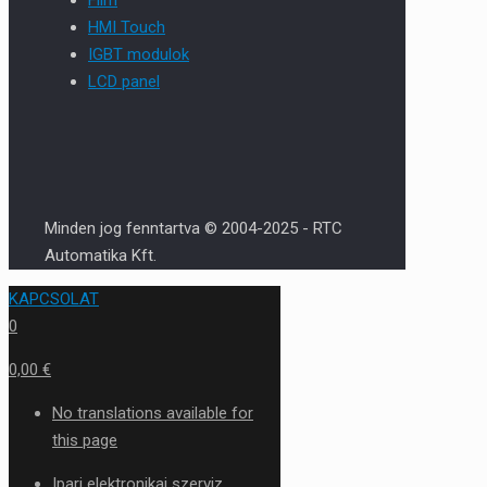
HMI Touch
IGBT modulok
LCD panel
Minden jog fenntartva © 2004-2025 - RTC
Automatika Kft.
KAPCSOLAT
0
0,00 €
No translations available for
this page
Ipari elektronikai szerviz