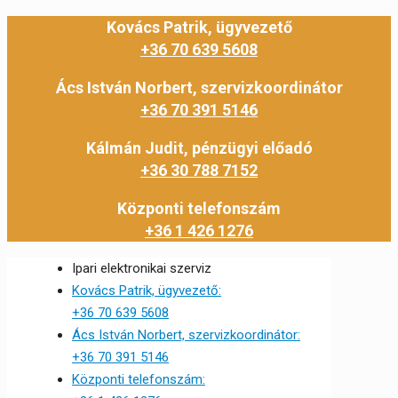
Kovács Patrik, ügyvezető
+36 70 639 5608
Ács István Norbert, szervizkoordinátor
+36 70 391 5146
Kálmán Judit, pénzügyi előadó
+36 30 788 7152
Központi telefonszám
+36 1 426 1276
Ipari elektronikai szerviz
Kovács Patrik, ügyvezető:
+36 70 639 5608
Ács István Norbert, szervizkoordinátor:
+36 70 391 5146
Központi telefonszám: