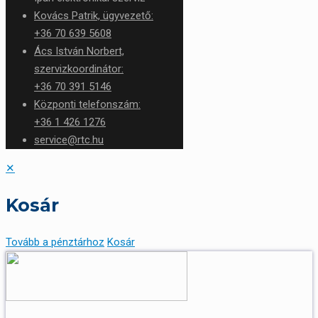
Kovács Patrik, ügyvezető:
+36 70 639 5608
Ács István Norbert,
szervizkoordinátor:
+36 70 391 5146
Központi telefonszám:
+36 1 426 1276
service@rtc.hu
✕
Kosár
Tovább a pénztárhoz
Kosár