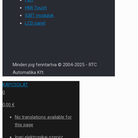
HMI Touch
IGBT modulok
LCD panel
Minden jog fenntartva © 2004-2025 - RTC
Automatika Kft.
KAPCSOLAT
0
0,00 €
No translations available for
this page
Ipari elektronikai szerviz