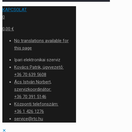
KAPCSOLAT
0
0,00 €
No translations available for
this page
Ipari elektronikai szerviz
Kovács Patrik, ügyvezető:
+36 70 639 5608
Ács István Norbert,
szervizkoordinátor:
+36 70 391 5146
Központi telefonszám:
+36 1 426 1276
service@rtc.hu
✕