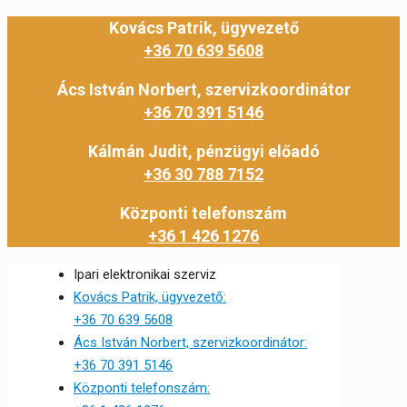
Kovács Patrik, ügyvezető
+36 70 639 5608
Ács István Norbert, szervizkoordinátor
+36 70 391 5146
Kálmán Judit, pénzügyi előadó
+36 30 788 7152
Központi telefonszám
+36 1 426 1276
Ipari elektronikai szerviz
Kovács Patrik, ügyvezető:
+36 70 639 5608
Ács István Norbert, szervizkoordinátor:
+36 70 391 5146
Központi telefonszám: