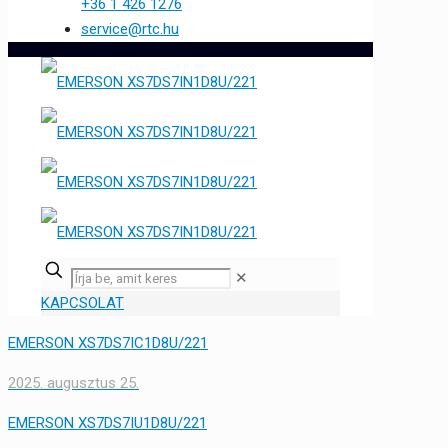
+36 1 426 1276
service@rtc.hu
✕
KAPCSOLAT
EMERSON XS7DS7IC1D8U/221
2025. augusztus 25.
EMERSON XS7DS7IU1D8U/221