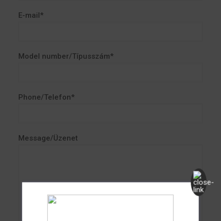
E-mail*
Model number/Típusszám*
Phone/Telefon*
Message/Üzenet