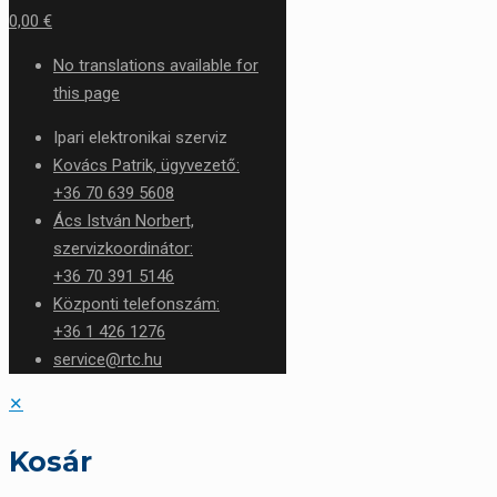
0,00 €
No translations available for
this page
Ipari elektronikai szerviz
Kovács Patrik, ügyvezető:
+36 70 639 5608
Ács István Norbert,
szervizkoordinátor:
+36 70 391 5146
Központi telefonszám:
+36 1 426 1276
service@rtc.hu
✕
Kosár