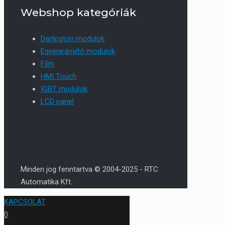
Webshop kategóriák
Darlington modulok
Egyenirányító modulok
Film
HMI Touch
IGBT modulok
LCD panel
Minden jog fenntartva © 2004-2025 - RTC
Automatika Kft.
KAPCSOLAT
0