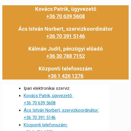
Kovács Patrik, ügyvezető
+36 70 639 5608
Ács István Norbert, szervizkoordinátor
+36 70 391 5146
Kálmán Judit, pénzügyi előadó
+36 30 788 7152
Központi telefonszám
+36 1 426 1276
Ipari elektronikai szerviz
Kovács Patrik, ügyvezető:
+36 70 639 5608
Ács István Norbert, szervizkoordinátor:
+36 70 391 5146
Központi telefonszám: