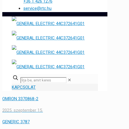
+36 1 426 1276
service@rtc.hu
✕
KAPCSOLAT
OMRON 3370868-2
2025. szeptember 15.
GENERIC 3787