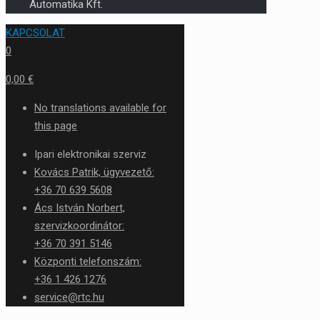
Automatika Kft.
KAPCSOLAT
0
0,00 €
No translations available for
this page
Ipari elektronikai szerviz
Kovács Patrik, ügyvezető:
+36 70 639 5608
Ács István Norbert,
szervizkoordinátor:
+36 70 391 5146
Központi telefonszám:
+36 1 426 1276
service@rtc.hu