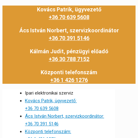
Kovács Patrik, ügyvezető
+36 70 639 5608
Ács István Norbert, szervizkoordinátor
+36 70 391 5146
Kálmán Judit, pénzügyi előadó
+36 30 788 7152
Központi telefonszám
+36 1 426 1276
Ipari elektronikai szerviz
Kovács Patrik, ügyvezető:
+36 70 639 5608
Ács István Norbert, szervizkoordinátor:
+36 70 391 5146
Központi telefonszám: