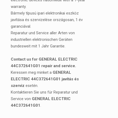
electronic devices nationwide with a 1-year
warranty.
Bármely típusú ipari elektronikai eszköz
javítása és szervizelése országosan, 1 év
garanciával.
Reparatur und Service aller Arten von
industriellen elektronischen Geräten
bundesweit mit 1 Jahr Garantie.
Contact us for GENERAL ELECTRIC
44C372641G01 repair and service.
Keressen meg minket a
GENERAL
ELECTRIC 44C372641G01 javítás és
szerviz
esetén.
Kontaktieren Sie uns für Reparatur und
Service von
GENERAL ELECTRIC
44C372641G01
.