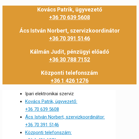
Kovács Patrik, ügyvezető
+36 70 639 5608
Ács István Norbert, szervizkoordinátor
+36 70 391 5146
Kálmán Judit, pénzügyi előadó
+36 30 788 7152
Központi telefonszám
+36 1 426 1276
Ipari elektronikai szerviz
Kovács Patrik, ügyvezető:
+36 70 639 5608
Ács István Norbert, szervizkoordinátor:
+36 70 391 5146
Központi telefonszám: