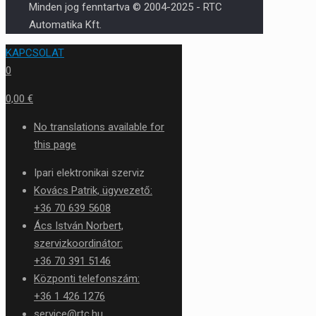
Minden jog fenntartva © 2004-2025 - RTC
Automatika Kft.
KAPCSOLAT
0
0,00 €
No translations available for
this page
Ipari elektronikai szerviz
Kovács Patrik, ügyvezető:
+36 70 639 5608
Ács István Norbert,
szervizkoordinátor:
+36 70 391 5146
Központi telefonszám:
+36 1 426 1276
service@rtc.hu