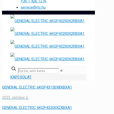
+36 1 426 1276
service@rtc.hu
✕
KAPCSOLAT
GENERAL ELECTRIC 6KGP43150X8XBXA1
2025. október 6.
GENERAL ELECTRIC 6KGP43200X2XBXA1