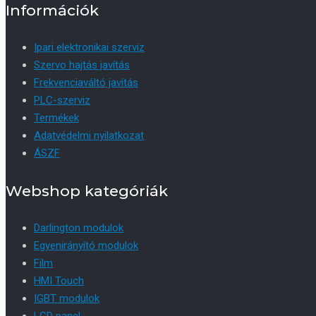
Információk
Ipari elektronikai szerviz
Szervo hajtás javítás
Frekvenciaváltó javítás
PLC-szerviz
Termékek
Adatvédelmi nyilatkozat
ÁSZF
Webshop kategóriák
Darlington modulok
Egyenirányító modulok
Film
HMI Touch
IGBT modulok
LCD panel