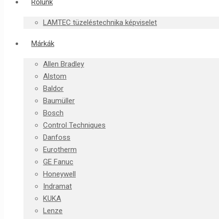
Rólunk
LAMTEC tüzeléstechnika képviselet
Márkák
Allen Bradley
Alstom
Baldor
Baumüller
Bosch
Control Techniques
Danfoss
Eurotherm
GE Fanuc
Honeywell
Indramat
KUKA
Lenze