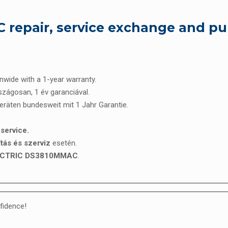
epair, service exchange and pu
onwide with a 1-year warranty.
rszágosan, 1 év garanciával.
Geräten bundesweit mit 1 Jahr Garantie.
service.
s és szerviz
esetén.
ECTRIC DS3810MMAC
.
fidence!