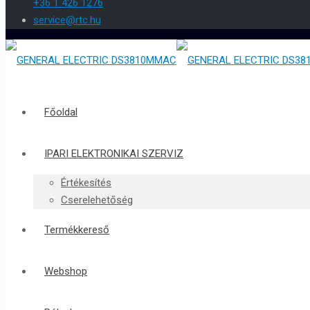
+36 1 426 1276
service@rtc.hu
Főoldal
IPARI ELEKTRONIKAI SZERVIZ
Értékesítés
Cserelehetőség
Termékkereső
Webshop