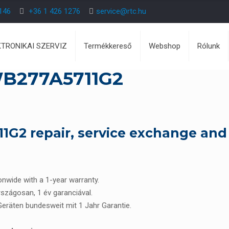
146
+36 1 426 1276
service@rtc.hu
KTRONIKAI SZERVIZ
Termékkereső
Webshop
Rólunk
B277A5711G2
2 repair, service exchange and
ionwide with a 1-year warranty.
rszágosan, 1 év garanciával.
 Geräten bundesweit mit 1 Jahr Garantie.