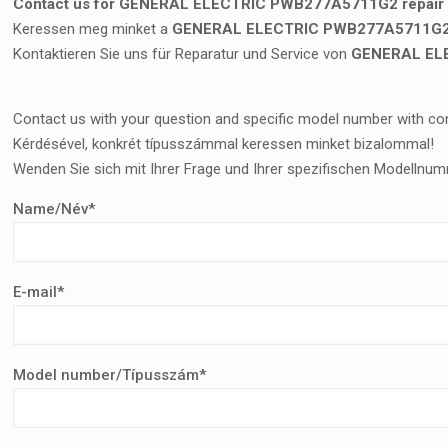
Contact us for GENERAL ELECTRIC PWB277A5711G2 repair a
Keressen meg minket a
GENERAL ELECTRIC PWB277A5711G2 ja
Kontaktieren Sie uns für Reparatur und Service von
GENERAL EL
Contact us with your question and specific model number with co
Kérdésével, konkrét típusszámmal keressen minket bizalommal!
Wenden Sie sich mit Ihrer Frage und Ihrer spezifischen Modellnum
Name/Név*
E-mail*
Model number/Típusszám*