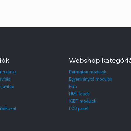
iók
Webshop kategóri
ai szerviz
Darlington modulok
avítás
Egyenirányító modulok
 javítás
Film
HMI Touch
IGBT modulok
ilatkozat
LCD panel