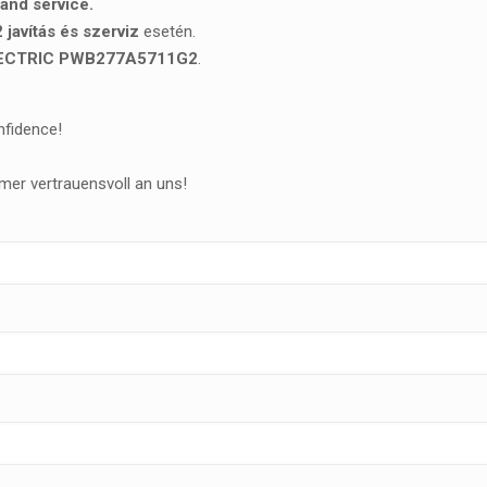
nd service.
vítás és szerviz
esetén.
ECTRIC PWB277A5711G2
.
nfidence!
mer vertrauensvoll an uns!