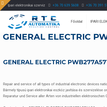
Ipari elektronikai szerviz
+36 70 639 5608
+36 70 391 5
Főoldal
IPARI ELE
GENERAL ELECTRIC PW
GENERAL ELECTRIC PWB277A5711G
Repair and service of all types of industrial electronic devices nat
Bármely típusú ipari elektronikai eszköz javítása és szervizelése o
Reparatur und Service aller Arten von industriellen elektronischen