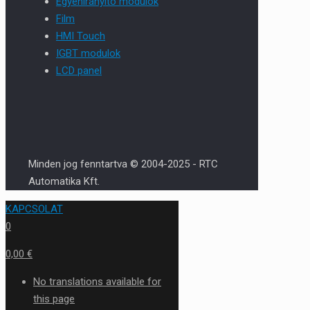
Egyenirányító modulok
Film
HMI Touch
IGBT modulok
LCD panel
Minden jog fenntartva © 2004-2025 - RTC
Automatika Kft.
KAPCSOLAT
0
0,00 €
No translations available for
this page