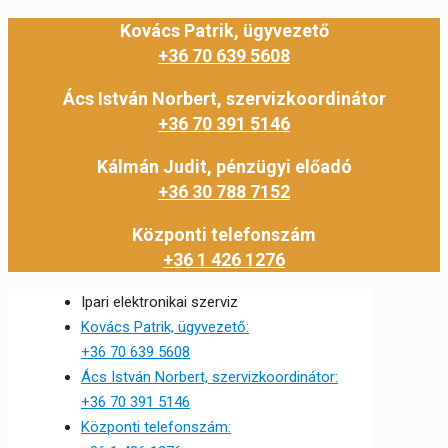
Kovács Patrik, ügyvezető
+36 70 639 5608
Ács István Norbert, szervizkoordinátor
+36 70 391 5146
Kálmán Judit, pénzügyi előadó
+36 30 788 7152
Központi telefonszám
+36 1 426 1276
Ipari elektronikai szerviz
Kovács Patrik, ügyvezető:
+36 70 639 5608
Ács István Norbert, szervizkoordinátor:
+36 70 391 5146
Központi telefonszám: