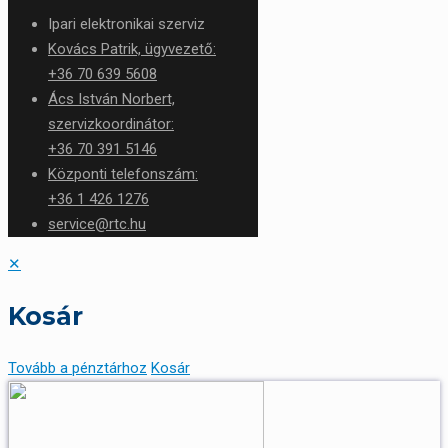
Ipari elektronikai szerviz
Kovács Patrik, ügyvezető:
+36 70 639 5608
Ács István Norbert,
szervizkoordinátor:
+36 70 391 5146
Központi telefonszám:
+36 1 426 1276
service@rtc.hu
✕
Kosár
Tovább a pénztárhoz
Kosár