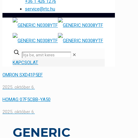
+36 1 426 1276
service@rtc.hu
✕
KAPCSOLAT
OMRON SXD41P5EF
2025. október 6.
HOMAG 07F5CBB-YA50
2025. október 6.
GENERIC