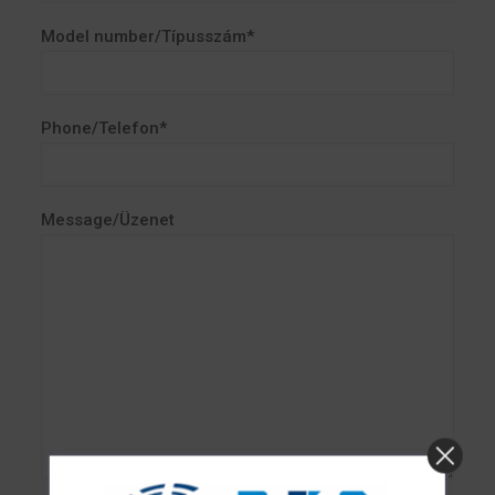
Model number/Típusszám*
Phone/Telefon*
Message/Üzenet