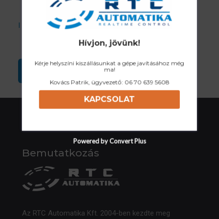
I accept the Privacy Policy
Hívjon, jövünk!
Kérje helyszíni kiszállásunkat a gépe javításához még
ma!
Kovács Patrik, ügyvezető:
06 70 639 5608
KAPCSOLAT
Powered by Convert Plus
Bemutatkozás
Az RTC Automatika Kft. 2004-ben kezdte meg