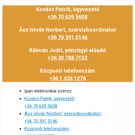
Kovács Patrik, ügyvezető
+36 70 639 5608
Ács István Norbert, szervizkoordinátor
+36 70 391 5146
Kálmán Judit, pénzügyi előadó
+36 30 788 7152
Központi telefonszám
+36 1 426 1276
Ipari elektronikai szerviz
Kovács Patrik, ügyvezető:
+36 70 639 5608
Ács István Norbert, szervizkoordinátor:
+36 70 391 5146
Központi telefonszám: