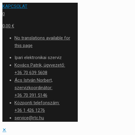
KAPCSOLAT
0
0,00 €
No translations available for
this page
Ipari elektronikai szerviz
Kovács Patrik, ügyvezető:
+36 70 639 5608
Ács István Norbert,
szervizkoordinátor:
+36 70 391 5146
Központi telefonszám:
+36 1 426 1276
service@rtc.hu
✕