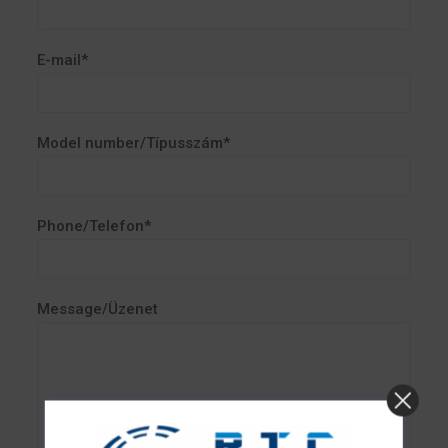
E-mail*
Model number/Típusszám*
Phone/Telefon*
Message/Üzenet