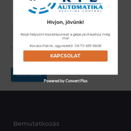
Hívjon, jövünk!
Kérje helyszíni kiszállásunkat a gépe javításához még
ma!
Kovács Patrik, ügyvezető:
06 70 639 5608
I accept the Privacy Policy
KAPCSOLAT
Powered by Convert Plus
Bemutatkozás