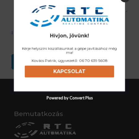
I accept the Privacy Policy
Hívjon, jövünk!
Kérje helyszíni kiszállásunkat a gépe javításához még
ma!
Kovács Patrik, ügyvezető:
06 70 639 5608
KAPCSOLAT
Powered by Convert Plus
Bemutatkozás