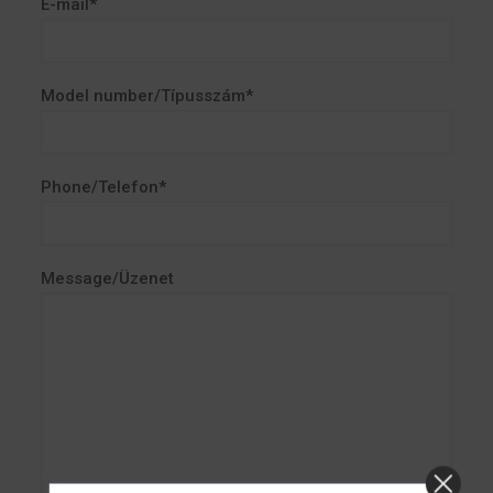
E-mail*
Model number/Típusszám*
Phone/Telefon*
Message/Üzenet