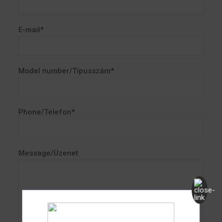
E-mail*
Model number/Típusszám*
Phone/Telefon*
Message/Üzenet