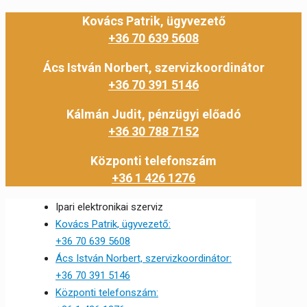
Kovács Patrik, ügyvezető
+36 70 639 5608
Ács István Norbert, szervizkoordinátor
+36 70 391 5146
Kálmán Judit, pénzügyi előadó
+36 30 788 7152
Központi telefonszám
+36 1 426 1276
Ipari elektronikai szerviz
Kovács Patrik, ügyvezető:
+36 70 639 5608
Ács István Norbert, szervizkoordinátor:
+36 70 391 5146
Központi telefonszám: