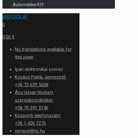
Automatika Kft.
KAPCSOLAT
0
0,00 €
No translations available for
this page
Ipari elektronikai szerviz
Kovács Patrik, ügyvezető:
+36 70 639 5608
Ács István Norbert,
szervizkoordinátor:
+36 70 391 5146
Központi telefonszám:
+36 1 426 1276
service@rtc.hu