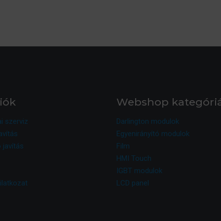
iók
Webshop kategóri
ai szerviz
Darlington modulok
avítás
Egyenirányító modulok
 javítás
Film
HMI Touch
IGBT modulok
ilatkozat
LCD panel