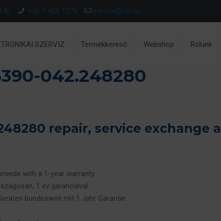
146
+36 1 426 1276
service@rtc.hu
KTRONIKAI SZERVIZ
Termékkereső
Webshop
Rólunk
390-042.248280
48280 repair, service exchange 
ionwide with a 1-year warranty.
rszágosan, 1 év garanciával.
 Geräten bundesweit mit 1 Jahr Garantie.