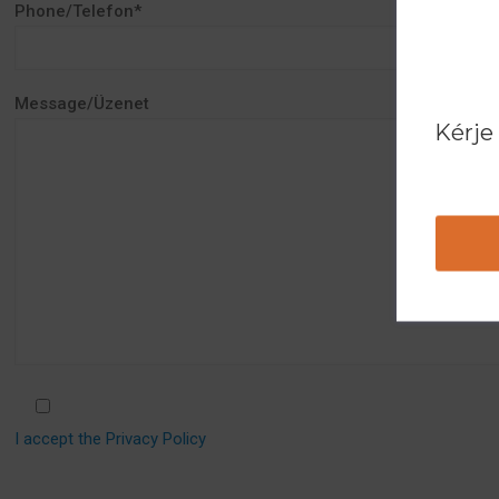
Phone/Telefon*
Message/Üzenet
Kérje
I accept the Privacy Policy