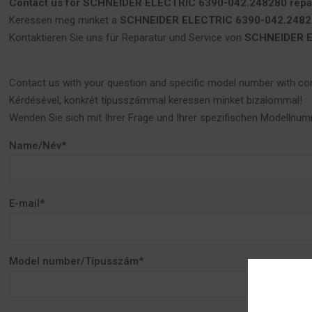
Contact us for SCHNEIDER ELECTRIC 6390-042.248280 repair
Keressen meg minket a
SCHNEIDER ELECTRIC 6390-042.248280
Kontaktieren Sie uns für Reparatur und Service von
SCHNEIDER E
Contact us with your question and specific model number with co
Kérdésével, konkrét típusszámmal keressen minket bizalommal!
Wenden Sie sich mit Ihrer Frage und Ihrer spezifischen Modellnum
Name/Név*
E-mail*
Model number/Típusszám*