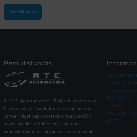
Bemutatkozás
Informác
Ipari elektronik
Szervo hajtás j
Frekvenciaváltó
PLC-szerviz
Az RTC Automatika Kft. 2004-ben kezdte meg
Termékek
tevékenységét. Kezdetben kizárólag külföldi
Adatvédelmi ny
partner cégek képviseleteként, majd később
ÁSZF
egyéni profilok erősítésével, kiépítésével
definiálta magát a magyar ipari és szervezeti