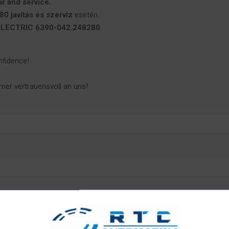
 and service.
 javítás és szerviz
esetén.
LECTRIC 6390-042.248280
.
nfidence!
mer vertrauensvoll an uns!