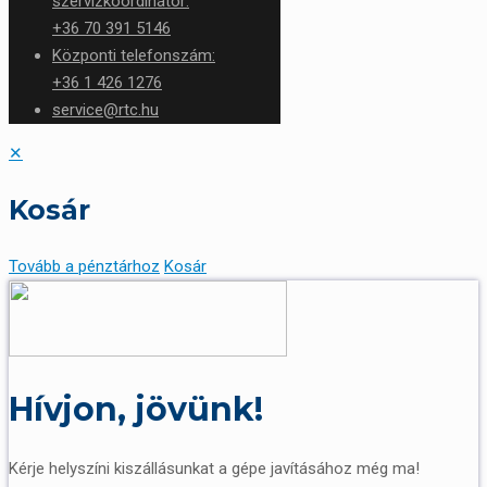
szervizkoordinátor:
+36 70 391 5146
Központi telefonszám:
+36 1 426 1276
service@rtc.hu
✕
Kosár
Tovább a pénztárhoz
Kosár
Hívjon, jövünk!
Kérje helyszíni kiszállásunkat a gépe javításához még ma!