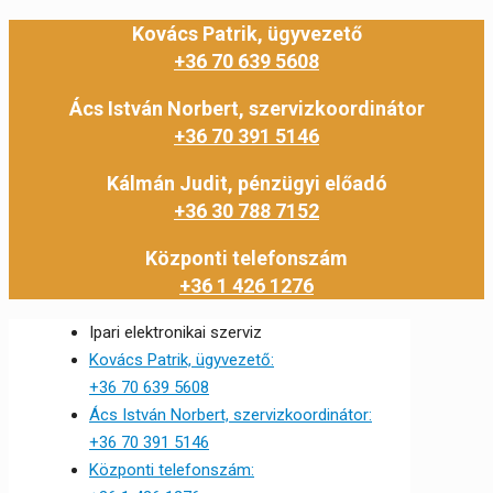
Kovács Patrik, ügyvezető
+36 70 639 5608
Ács István Norbert, szervizkoordinátor
+36 70 391 5146
Kálmán Judit, pénzügyi előadó
+36 30 788 7152
Központi telefonszám
+36 1 426 1276
Ipari elektronikai szerviz
Kovács Patrik, ügyvezető:
+36 70 639 5608
Ács István Norbert, szervizkoordinátor:
+36 70 391 5146
Központi telefonszám: