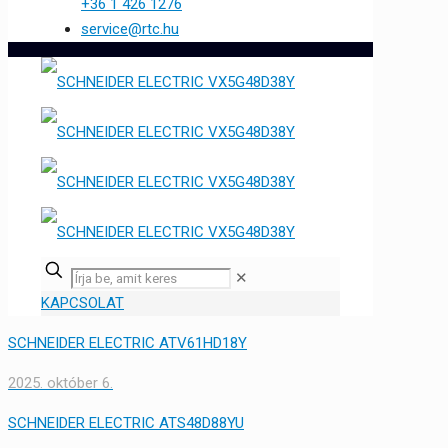
+36 1 426 1276
service@rtc.hu
✕
KAPCSOLAT
SCHNEIDER ELECTRIC ATV61HD18Y
2025. október 6.
SCHNEIDER ELECTRIC ATS48D88YU