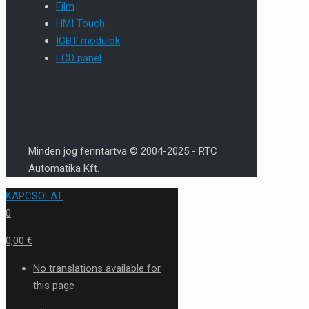
Film
HMI Touch
IGBT modulok
LCD panel
Minden jog fenntartva © 2004-2025 - RTC
Automatika Kft.
KAPCSOLAT
0
0,00 €
No translations available for
this page