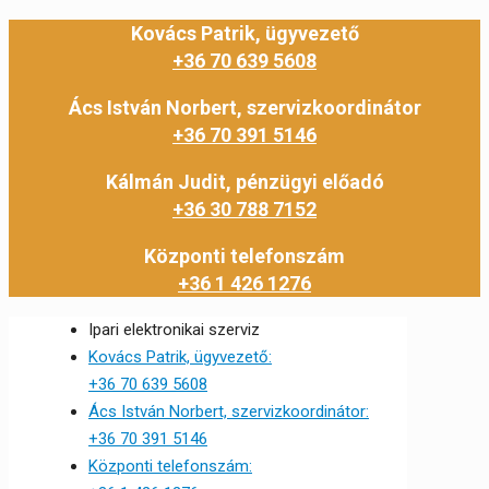
Kovács Patrik, ügyvezető
+36 70 639 5608
Ács István Norbert, szervizkoordinátor
+36 70 391 5146
Kálmán Judit, pénzügyi előadó
+36 30 788 7152
Központi telefonszám
+36 1 426 1276
Ipari elektronikai szerviz
Kovács Patrik, ügyvezető:
+36 70 639 5608
Ács István Norbert, szervizkoordinátor:
+36 70 391 5146
Központi telefonszám: