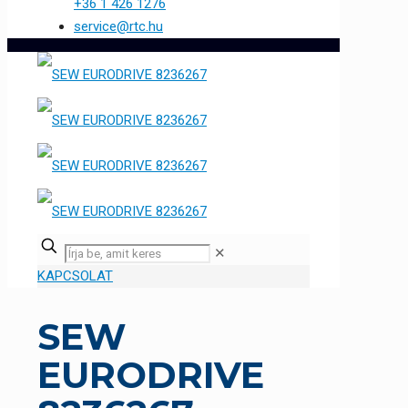
+36 1 426 1276
service@rtc.hu
✕
KAPCSOLAT
SEW
EURODRIVE