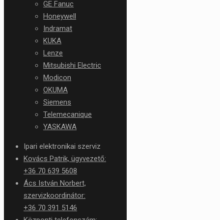
GE Fanuc
Honeywell
Indramat
KUKA
Lenze
Mitsubishi Electric
Modicon
OKUMA
Siemens
Telemecanique
YASKAWA
Ipari elektronikai szerviz
Kovács Patrik, ügyvezető:
+36 70 639 5608
Ács István Norbert,
szervizkoordinátor:
+36 70 391 5146
Központi telefonszám: