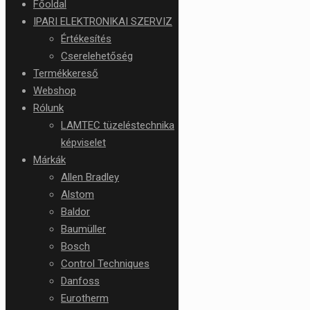
Főoldal
IPARI ELEKTRONIKAI SZERVIZ
Értékesítés
Cserelehetőség
Termékkereső
Webshop
Rólunk
LAMTEC tüzeléstechnika
képviselet
Márkák
Allen Bradley
Alstom
Baldor
Baumüller
Bosch
Control Techniques
Danfoss
Eurotherm