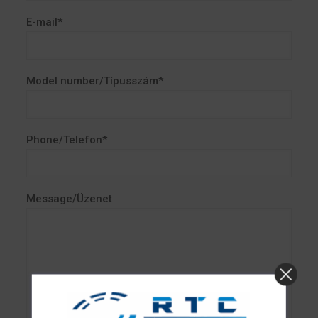
E-mail*
Model number/Típusszám*
Phone/Telefon*
Message/Üzenet