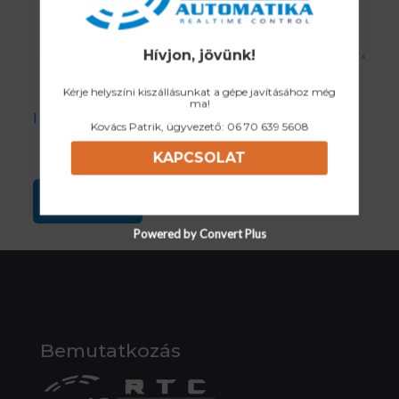
Hívjon, jövünk!
Kérje helyszíni kiszállásunkat a gépe javításához még
ma!
I accept the Privacy Policy
Kovács Patrik, ügyvezető:
06 70 639 5608
KAPCSOLAT
Powered by Convert Plus
Bemutatkozás