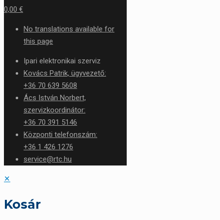
0,00 €
No translations available for
this page
Ipari elektronikai szerviz
Kovács Patrik, ügyvezető:
+36 70 639 5608
Ács István Norbert,
szervizkoordinátor:
+36 70 391 5146
Központi telefonszám:
+36 1 426 1276
service@rtc.hu
✕
Kosár