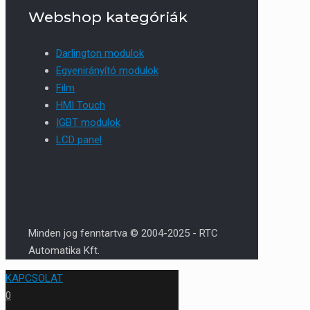
Webshop kategóriák
Darlington modulok
Egyenirányító modulok
Film
HMI Touch
IGBT modulok
LCD panel
Minden jog fenntartva © 2004-2025 - RTC
Automatika Kft.
KAPCSOLAT
0