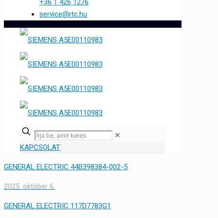
+36 1 426 1276
service@rtc.hu
✕
KAPCSOLAT
GENERAL ELECTRIC 44B398384-002-5
2025. október 6.
GENERAL ELECTRIC 117D7783G1