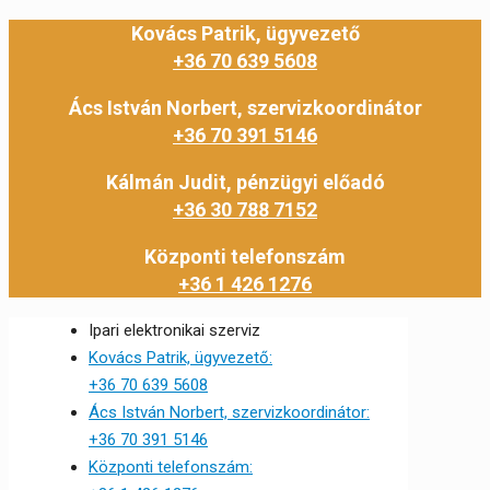
Kovács Patrik, ügyvezető
+36 70 639 5608
Ács István Norbert, szervizkoordinátor
+36 70 391 5146
Kálmán Judit, pénzügyi előadó
+36 30 788 7152
Központi telefonszám
+36 1 426 1276
Ipari elektronikai szerviz
Kovács Patrik, ügyvezető:
+36 70 639 5608
Ács István Norbert, szervizkoordinátor:
+36 70 391 5146
Központi telefonszám: