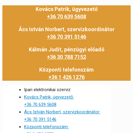
Kovács Patrik, ügyvezető
+36 70 639 5608
Ács István Norbert, szervizkoordinátor
+36 70 391 5146
Kálmán Judit, pénzügyi előadó
+36 30 788 7152
Központi telefonszám
+36 1 426 1276
Ipari elektronikai szerviz
Kovács Patrik, ügyvezető:
+36 70 639 5608
Ács István Norbert, szervizkoordinátor:
+36 70 391 5146
Központi telefonszám: