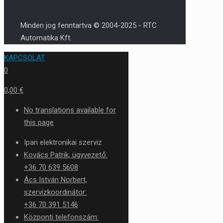
Minden jog fenntartva © 2004-2025 - RTC
Automatika Kft.
KAPCSOLAT
0
0,00 €
No translations available for
this page
Ipari elektronikai szerviz
Kovács Patrik, ügyvezető:
+36 70 639 5608
Ács István Norbert,
szervizkoordinátor:
+36 70 391 5146
Központi telefonszám: