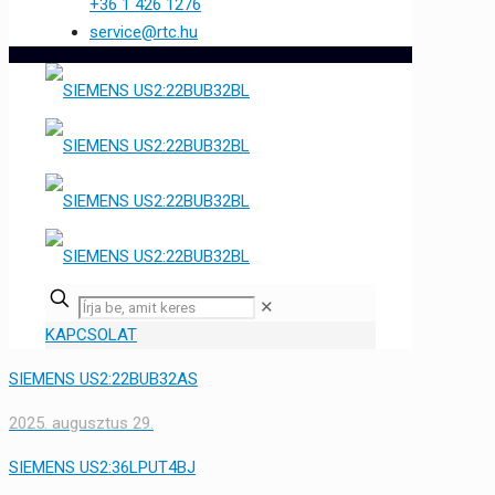
+36 1 426 1276
service@rtc.hu
✕
KAPCSOLAT
SIEMENS US2:22BUB32AS
2025. augusztus 29.
SIEMENS US2:36LPUT4BJ