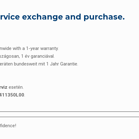
ervice exchange and purchase.
onwide with a 1-year warranty.
rszágosan, 1 év garanciával.
Geräten bundesweit mit 1 Jahr Garantie.
rviz
esetén.
411350L00
.
fidence!