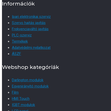
Információk
Ipari elektronikai szerviz
Szervo hajtás javítás
Frekvenciaváltó javítás
PLC-szerviz
Termékek
Adatvédelmi nyilatkozat
ÁSZF
Webshop kategóriák
Darlington modulok
Egyenirányító modulok
Film
HMI Touch
IGBT modulok
LCD panel