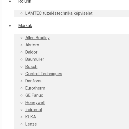
Rólunk
LAMTEC tüzeléstechnika képviselet
Márkák
Allen Bradley
Alstom
Baldor
Baumüller
Bosch
Control Techniques
Danfoss
Eurotherm
GE Fanuc
Honeywell
Indramat
KUKA
Lenze