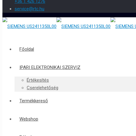
+36 1 426 1276
service@rtc.hu
Főoldal
IPARI ELEKTRONIKAI SZERVIZ
Értékesítés
Cserelehetőség
Termékkereső
Webshop