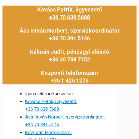
Kovács Patrik, ügyvezető
+36 70 639 5608
Ács István Norbert, szervizkoordinátor
+36 70 391 5146
Kálmán Judit, pénzügyi előadó
+36 30 788 7152
Központi telefonszám
+36 1 426 1276
Ipari elektronikai szerviz
Kovács Patrik, ügyvezető:
+36 70 639 5608
Ács István Norbert, szervizkoordinátor:
+36 70 391 5146
Központi telefonszám: