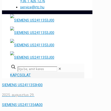
+36 1 426 1276
service@rtc.hu
✕
KAPCSOLAT
SIEMENS US2411353H00
2025. augusztus 29.
SIEMENS US2411354A00