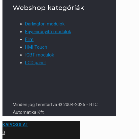
Webshop kategóriák
Darlington modulok
Egyenirányító modulok
Film
HMI Touch
IGBT modulok
LCD panel
Minden jog fenntartva © 2004-2025 - RTC
Automatika Kft.
KAPCSOLAT
0