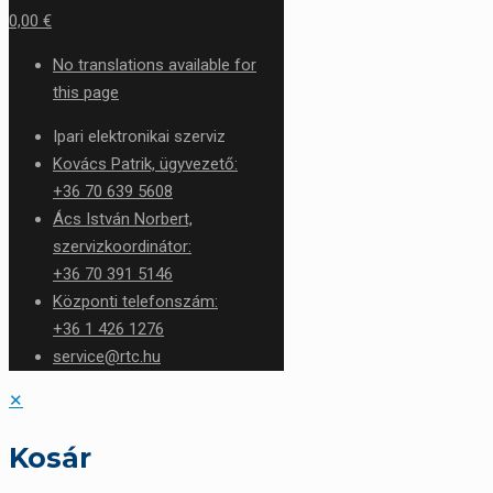
0,00 €
No translations available for
this page
Ipari elektronikai szerviz
Kovács Patrik, ügyvezető:
+36 70 639 5608
Ács István Norbert,
szervizkoordinátor:
+36 70 391 5146
Központi telefonszám:
+36 1 426 1276
service@rtc.hu
✕
Kosár