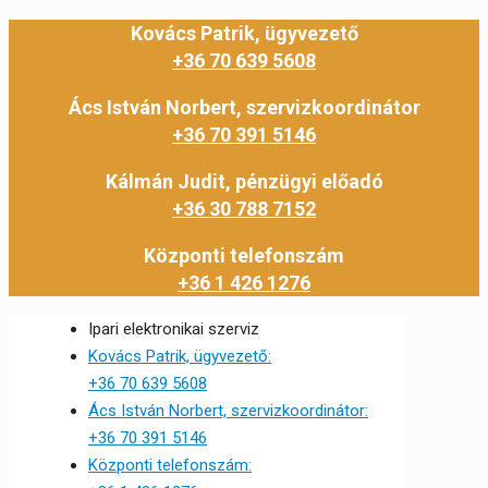
Kovács Patrik, ügyvezető
+36 70 639 5608
Ács István Norbert, szervizkoordinátor
+36 70 391 5146
Kálmán Judit, pénzügyi előadó
+36 30 788 7152
Központi telefonszám
+36 1 426 1276
Ipari elektronikai szerviz
Kovács Patrik, ügyvezető:
+36 70 639 5608
Ács István Norbert, szervizkoordinátor:
+36 70 391 5146
Központi telefonszám: