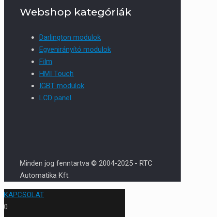
Webshop kategóriák
Darlington modulok
Egyenirányító modulok
Film
HMI Touch
IGBT modulok
LCD panel
Minden jog fenntartva © 2004-2025 - RTC
Automatika Kft.
KAPCSOLAT
0