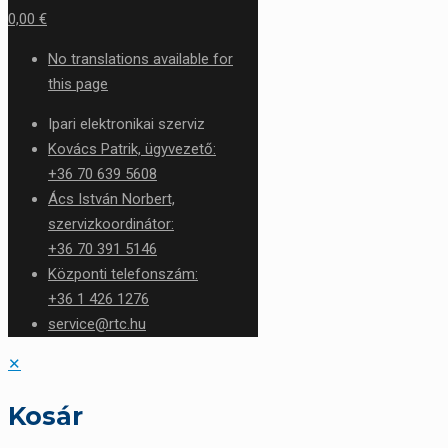
0,00 €
No translations available for
this page
Ipari elektronikai szerviz
Kovács Patrik, ügyvezető:
+36 70 639 5608
Ács István Norbert,
szervizkoordinátor:
+36 70 391 5146
Központi telefonszám:
+36 1 426 1276
service@rtc.hu
✕
Kosár