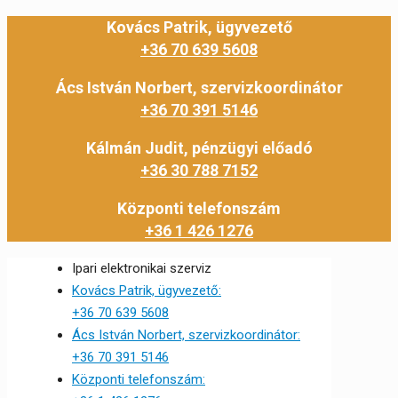
Kovács Patrik, ügyvezető
+36 70 639 5608
Ács István Norbert, szervizkoordinátor
+36 70 391 5146
Kálmán Judit, pénzügyi előadó
+36 30 788 7152
Központi telefonszám
+36 1 426 1276
Ipari elektronikai szerviz
Kovács Patrik, ügyvezető:
+36 70 639 5608
Ács István Norbert, szervizkoordinátor:
+36 70 391 5146
Központi telefonszám: