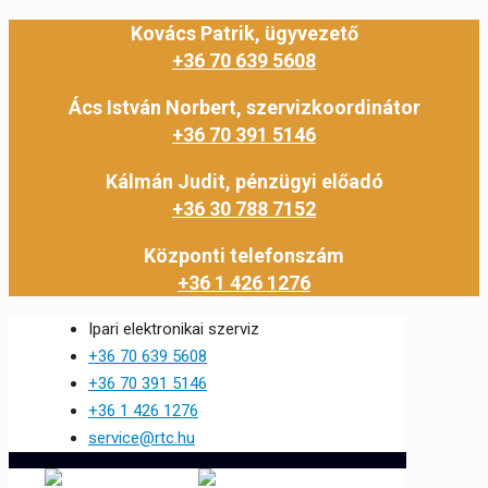
Kovács Patrik, ügyvezető
+36 70 639 5608
Ács István Norbert, szervizkoordinátor
+36 70 391 5146
Kálmán Judit, pénzügyi előadó
+36 30 788 7152
Központi telefonszám
+36 1 426 1276
Ipari elektronikai szerviz
+36 70 639 5608
+36 70 391 5146
+36 1 426 1276
service@rtc.hu