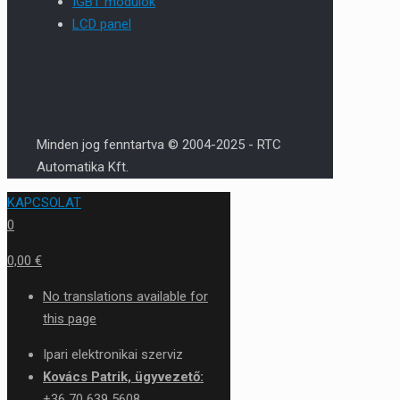
IGBT modulok
LCD panel
Minden jog fenntartva © 2004-2025 - RTC
Automatika Kft.
KAPCSOLAT
0
0,00 €
No translations available for
this page
Ipari elektronikai szerviz
Kovács Patrik, ügyvezető:
+36 70 639 5608