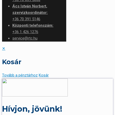
Ács István Norbert,
szervizkoordinátor:
+36 70 391 5146
Központi telefonszám:
+36 1 426 1276
service@rtc.hu
✕
Kosár
Tovább a pénztárhoz
Kosár
Hívjon, jövünk!